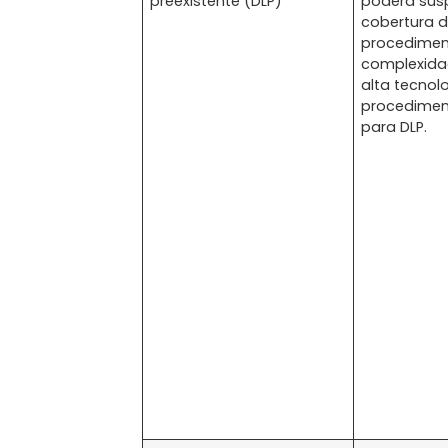
preexistente (DLP)**
poderá sus
cobertura 
procedimen
complexidad
alta tecnol
procediment
para DLP.