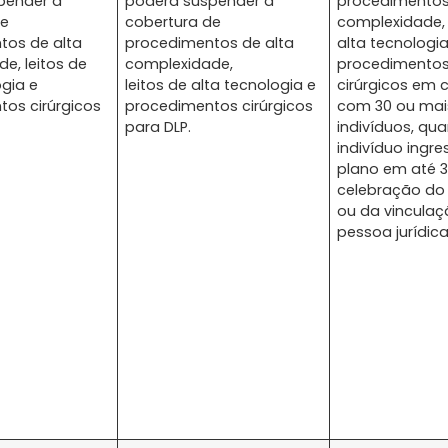
pender a
poderá suspender a
procedimentos
de
cobertura de
complexidade, 
tos de alta
procedimentos de alta
alta tecnologia
e, leitos de
complexidade,
procedimento
ogia e
leitos de alta tecnologia e
cirúrgicos em 
os cirúrgicos
procedimentos cirúrgicos
com 30 ou mai
para DLP.
indivíduos, qu
indivíduo ingre
plano em até 3
celebração do
ou da vinculaç
pessoa jurídica