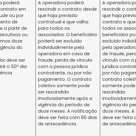
a poderá
A operadora poderá
A operadora p
 contrato em
rescindir o contrato desde
rescindir o co
ude ou por
que haja previsão
que haja prev
ento de
contratual e que valha
contrato e que
 a partir de
para todos os
todos os asso
secutivos ou
associados. O beneficiário
beneficiário p
timos doze
poderá ser excluído
excluído indiv
igência do
individualmente pela
pela operador
operadora em caso de
de fraude, per
or deve ser
fraude, perda de vínculo
vínculo com a
até o 50º dia
com a pessoa jurídica
jurídica contra
lência
contratante, ou por não
por não pagam
pagamento. O contrato
contrato colet
coletivo somente pode
somente pode 
ser rescindido
rescindido
imotivadamente após a
imotivadament
vigência do período de
vigência do pe
doze meses. A notificação
doze meses. A 
deve ser feita com 60 dias
deve ser feita
de antecedência.
de antecedênc