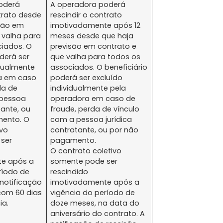
oderá
A operadora poderá
ntrato desde
rescindir o contrato
isão em
imotivadamente após 12
 valha para
meses desde que haja
ciados. O
previsão em contrato e
oderá ser
que valha para todos os
idualmente
associados. O beneficiário
a em caso
poderá ser excluído
da de
individualmente pela
 pessoa
operadora em caso de
tante, ou
fraude, perda de vínculo
ento. O
com a pessoa jurídica
ivo
contratante, ou por não
ser
pagamento.
O contrato coletivo
e após a
somente pode ser
ríodo de
rescindido
notificação
imotivadamente após a
 com 60 dias
vigência do período de
ia.
doze meses, na data do
aniversário do contrato. A