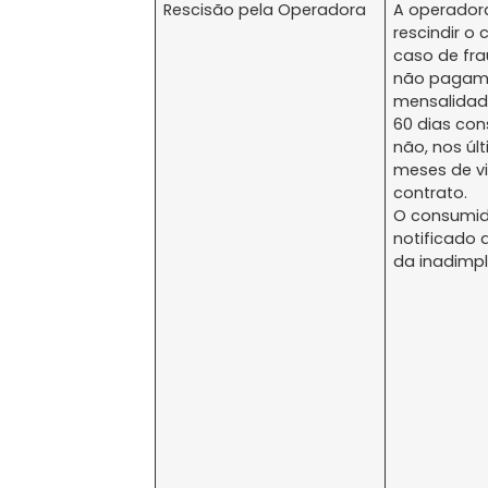
Rescisão pela Operadora
A operador
rescindir o
caso de fra
não pagam
mensalidade
60 dias con
não, nos úl
meses de v
contrato.
O consumid
notificado 
da inadimp