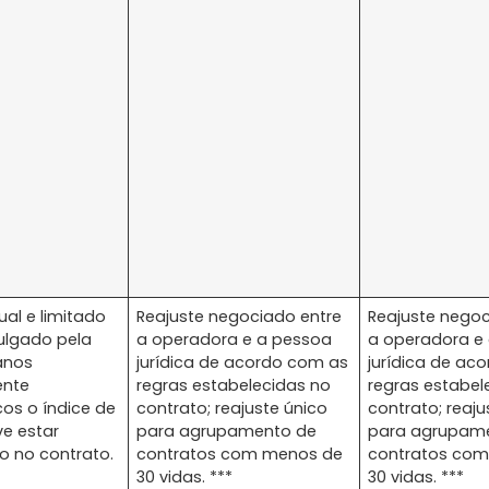
ual e limitado
Reajuste negociado entre
Reajuste negoc
vulgado pela
a operadora e a pessoa
a operadora e
anos
jurídica de acordo com as
jurídica de ac
ente
regras estabelecidas no
regras estabel
os o índice de
contrato; reajuste único
contrato; reaju
ve estar
para agrupamento de
para agrupam
o no contrato.
contratos com menos de
contratos co
30 vidas. ***
30 vidas. ***