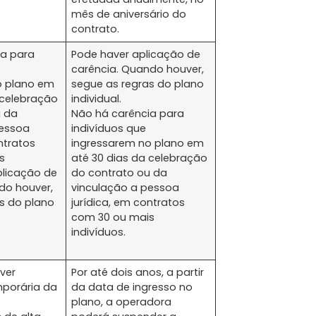
mês de aniversário do
contrato.
ia para
Pode haver aplicação de
carência. Quando houver,
o plano em
segue as regras do plano
 celebração
individual.
u da
Não há carência para
pessoa
indivíduos que
ntratos
ingressarem no plano em
s
até 30 dias da celebração
plicação de
do contrato ou da
do houver,
vinculação a pessoa
s do plano
jurídica, em contratos
com 30 ou mais
indivíduos.
ver
Por até dois anos, a partir
porária da
da data de ingresso no
plano, a operadora