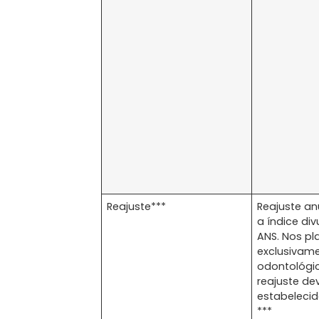
Reajuste***
Reajuste an
a índice di
ANS. Nos pl
exclusivam
odontológic
reajuste de
estabelecid
***