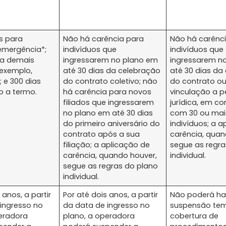
s para
Não há carência para
Não há carênc
emergência*;
indivíduos que
indivíduos que
ra demais
ingressarem no plano em
ingressarem n
 exemplo,
até 30 dias da celebração
até 30 dias da
; e 300 dias
do contrato coletivo; não
do contrato o
o a termo.
há carência para novos
vinculação a 
filiados que ingressarem
jurídica, em co
no plano em até 30 dias
com 30 ou mai
do primeiro aniversário do
indivíduos; a a
contrato após a sua
carência, quan
filiação; a aplicação de
segue as regra
carência, quando houver,
individual.
segue as regras do plano
individual.
 anos, a partir
Por até dois anos, a partir
Não poderá ha
ingresso no
da data de ingresso no
suspensão tem
eradora
plano, a operadora
cobertura de