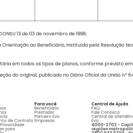
 CONSU 13 de 03 de novembro de 1998;
 Orientação ao Beneficiário, instituída pela Resolução No
etária em todos os tipos de planos, conforme previsto em
o do original, publicado no Diário Oficial da União nº 64, 
Para você
Central de Ajuda
mos
Beneficiário
FAQ
nos
Prestador
Fale Conosco
ncia
Parceiro Evo
Central de atendim
to de Contrato
Empresas
Evo:
 Privacidade
4000-2702 - Capit
es para
regiões metropoli