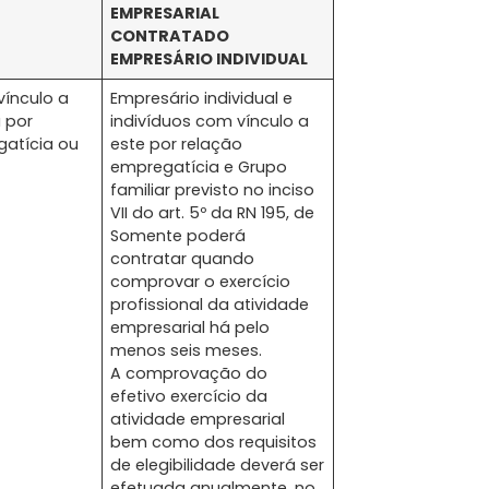
EMPRESARIAL
CONTRATADO
EMPRESÁRIO INDIVIDUAL
vínculo a
Empresário individual e
a por
indivíduos com vínculo a
gatícia ou
este por relação
empregatícia e Grupo
familiar previsto no inciso
VII do art. 5º da RN 195, de
Somente poderá
contratar quando
comprovar o exercício
profissional da atividade
empresarial há pelo
menos seis meses.
A comprovação do
efetivo exercício da
atividade empresarial
bem como dos requisitos
de elegibilidade deverá ser
efetuada anualmente, no