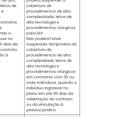
 de alta
poderá suspender a
leitos de
cobertura de
 e
procedimentos de alta
s
complexidade, leitos de
contratos
alta tecnologia e
s
procedimentos cirúrgicos
ando o
para DLP.
ssar no
Não poderá haver
0 dias da
suspensão temporária da
 contrato
cobertura de
ão à
procedimentos de alta
.
complexidade, leitos de
alta tecnologia e
procedimentos cirúrgicos
em contratos com 30 ou
mais indivíduos, quando o
indivíduo ingressar no
plano em até 30 dias da
celebração do contrato
ou da vinculação à
pessoa jurídica